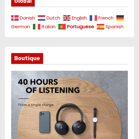
Global
Danish
Dutch
English
French
German
Italian
Portuguese
Spanish
Boutique