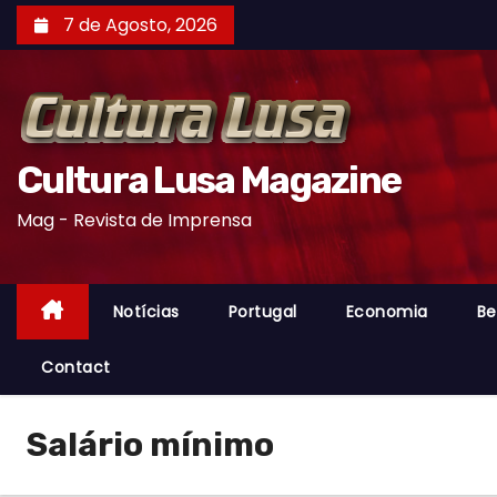
S
7 de Agosto, 2026
k
i
p
t
o
Cultura Lusa Magazine
c
Mag - Revista de Imprensa
o
n
t
Notícias
Portugal
Economia
Be
e
n
Contact
t
Salário mínimo