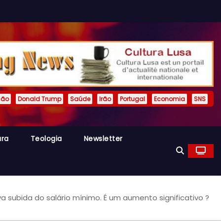
ção
Donald Trump
Saúde
Irão
Portugal
Economia
SNS
ura
Teologia
Newsletter
 subida do salário mínimo. É um aumento significativo ?