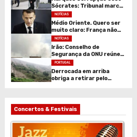
Sócrates: Tribunal marca
audição de gravações
NOTÍCIAS
para julgamento
Médio Oriente. Quero ser
continuar.
muito claro: França não
faz parte desta guerra!
NOTÍCIAS
Irão: Conselho de
Segurança da ONU reúne
de emergência.
PORTUGAL
Derrocada em arriba
obriga a retirar pelo
menos 30 moradores na
Costa da Caparica
Concertos & Festivais