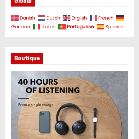
Global
Danish
Dutch
English
French
German
Italian
Portuguese
Spanish
Boutique