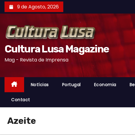
S
9 de Agosto, 2026
k
i
p
t
o
Cultura Lusa Magazine
c
Mag - Revista de Imprensa
o
n
t
Notícias
Portugal
Economia
Be
e
n
Contact
t
Azeite