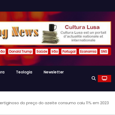
ção
Donald Trump
Saúde
Irão
Portugal
Economia
SNS
ura
Teologia
Newsletter
ertiginoso do preço do azeite consumo caiu 11% em 2023