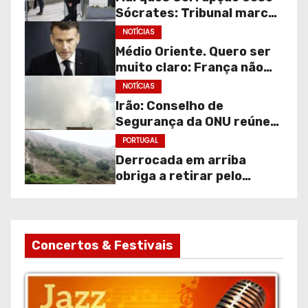
Sócrates: Tribunal marca
audição de gravações
NOTÍCIAS
para julgamento
Médio Oriente. Quero ser
continuar.
muito claro: França não
faz parte desta guerra!
NOTÍCIAS
Irão: Conselho de
Segurança da ONU reúne
de emergência.
PORTUGAL
Derrocada em arriba
obriga a retirar pelo
menos 30 moradores na
Costa da Caparica
Concertos & Festivais