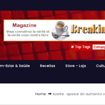
Top Tags
Corrup
m-Estar & Saúde
Receitas
Store – Loja
Cult
Home
Azeite : apesar do aumento v