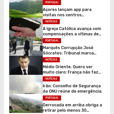
sabe motivo.
PORTUGAL
Açores lançam app para
visitas nos centros
ambientais e parques
NOTÍCIAS
naturais
A Igreja Católica avança com
compensações a vítimas de
abusos. “Não apaga a dor”
PORTUGAL
Marquês Corrupção José
Sócrates: Tribunal marca
audição de gravações para
NOTÍCIAS
julgamento continuar.
Médio Oriente. Quero ser
muito claro: França não faz
parte desta guerra!
NOTÍCIAS
Irão: Conselho de Segurança
da ONU reúne de emergência.
PORTUGAL
Derrocada em arriba obriga a
retirar pelo menos 30