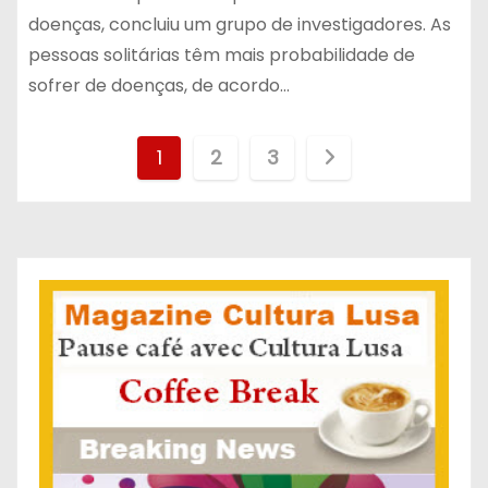
doenças, concluiu um grupo de investigadores. As
pessoas solitárias têm mais probabilidade de
sofrer de doenças, de acordo…
P
1
2
3
a
g
i
n
a
ç
ã