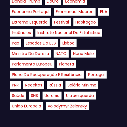
Donald Trump
Douro
Economia
Economia Portugal
Emmanuel Macron
EUA
Extrema Esquerda
Festival
Habitação
Incêndios
Instituto Nacional De Estatística
Irão
Lesados Do BES
Lisboa
Ministro Da Defesa
NATO
Nuno Melo
Parlamento Europeu
Planeta
Plano De Recuperação E Resiliência
Portugal
PRR
Receitas
Rússia
Salário Mínimo
Saúde
SNS
Ucrânia
Ultraesquerda
União Europeia
Volodymyr Zelensky