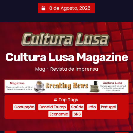
S
8 de Agosto, 2026
k
i
p
t
o
c
Cultura Lusa Magazine
o
Mag - Revista de Imprensa
n
t
e
n
Top Tags
t
Corrupção
Donald Trump
Saúde
Irão
Portugal
Economia
SNS