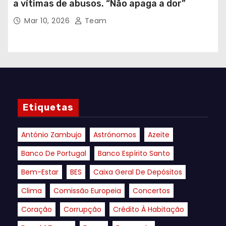
a vítimas de abusos. “Não apaga a dor”
Mar 10, 2026
Team
Etiquetas
António Zambujo
Astrónomos
Azeite
Banco De Portugal
Banco Espírito Santo
Bem-Estar
BES
Caixa Geral De Depósitos
Clima
Comissão Europeia
Concertos
Coração
Corrupção
Crédito À Habitação