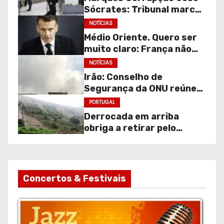
Sócrates: Tribunal marca
audição de gravações
NOTÍCIAS
para julgamento
Médio Oriente. Quero ser
continuar.
muito claro: França não
faz parte desta guerra!
NOTÍCIAS
Irão: Conselho de
Segurança da ONU reúne
de emergência.
PORTUGAL
Derrocada em arriba
obriga a retirar pelo
menos 30 moradores na
Costa da Caparica
Concertos & Festivais