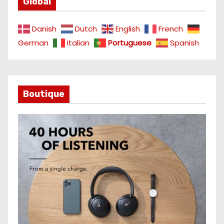
Global
Danish
Dutch
English
French
German
Italian
Portuguese
Spanish
Boutique