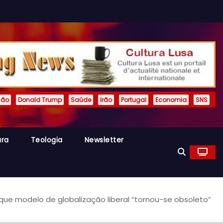
ção
Donald Trump
Saúde
Irão
Portugal
Economia
SNS
ura
Teologia
Newsletter
S que modelo de globalização liberal “tornou-se obsoleto”