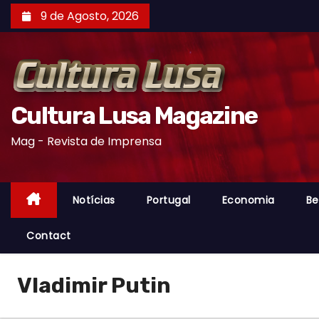
S
9 de Agosto, 2026
k
i
p
t
o
Cultura Lusa Magazine
c
Mag - Revista de Imprensa
o
n
t
Notícias
Portugal
Economia
Be
e
n
Contact
t
Vladimir Putin