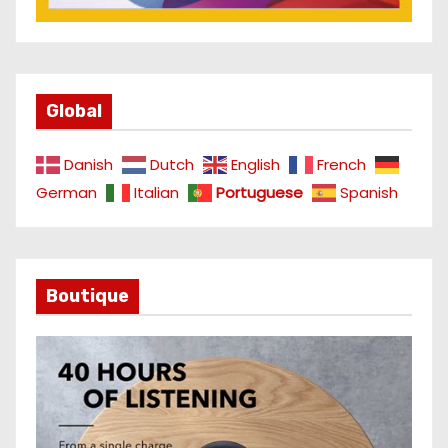
Global
Danish
Dutch
English
French
German
Italian
Portuguese
Spanish
Boutique