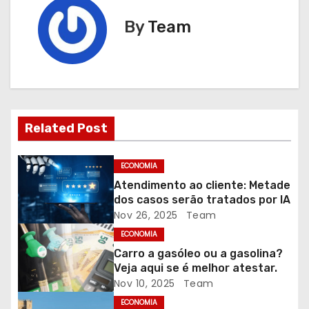
g
By
Team
a
ç
ã
Related Post
o
d
ECONOMIA
Atendimento ao cliente: Metade
e
dos casos serão tratados por IA
Nov 26, 2025
Team
a
ECONOMIA
r
Carro a gasóleo ou a gasolina?
Veja aqui se é melhor atestar.
t
Nov 10, 2025
Team
ECONOMIA