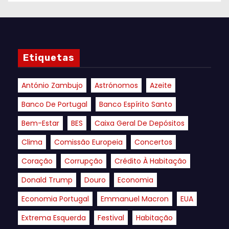
Etiquetas
António Zambujo
Astrónomos
Azeite
Banco De Portugal
Banco Espírito Santo
Bem-Estar
BES
Caixa Geral De Depósitos
Clima
Comissão Europeia
Concertos
Coração
Corrupção
Crédito À Habitação
Donald Trump
Douro
Economia
Economia Portugal
Emmanuel Macron
EUA
Extrema Esquerda
Festival
Habitação