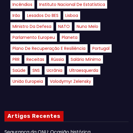
Incêndios
Instituto Nacional De Estatística
Irão
Lesados Do BES
Lisboa
Ministro Da Defesa
NATO
Nuno Melo
Parlamento Europeu
Planeta
Plano De Recuperação E Resiliência
Portugal
PRR
Receitas
Rússia
Salário Mínimo
Saúde
SNS
Ucrânia
Ultraesquerda
União Europeia
Volodymyr Zelensky
Artigos Recentes
Segurança da ONU: Ocasião histórica.