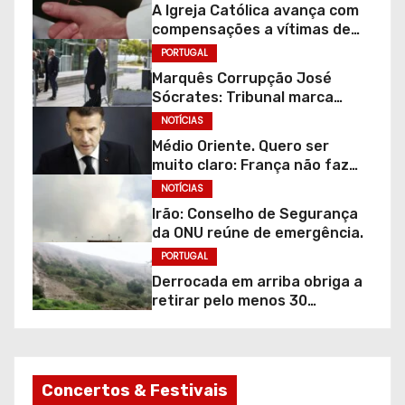
A Igreja Católica avança com
compensações a vítimas de
abusos. “Não apaga a dor”
PORTUGAL
Marquês Corrupção José
Sócrates: Tribunal marca
audição de gravações para
NOTÍCIAS
julgamento continuar.
Médio Oriente. Quero ser
muito claro: França não faz
parte desta guerra!
NOTÍCIAS
Irão: Conselho de Segurança
da ONU reúne de emergência.
PORTUGAL
Derrocada em arriba obriga a
retirar pelo menos 30
moradores na Costa da
Caparica
Concertos & Festivais