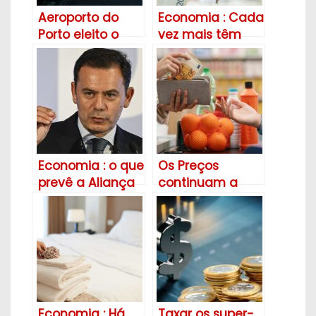
Aeroporto do
Economia : Cada
Porto eleito o
vez mais têm
melhor da
menos dinheiro
Europa, pela ACI
e
(Airport Council
incumprimentos
International)
aumentam
Economia : o que
Os Preços
prevê a Aliança
continuam a
Democrática
subir, taxa de
(AD) para a
inflação acelera
economia ?
para 2,3%
Economia : Há
Taxar os super-