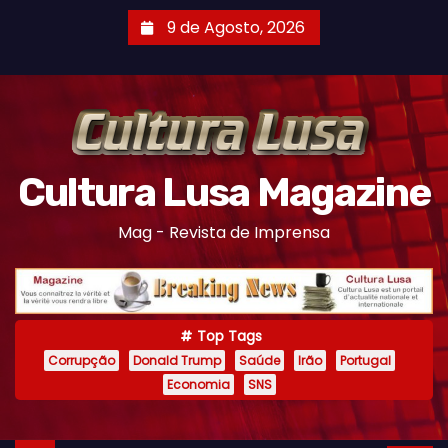
S
9 de Agosto, 2026
k
i
p
t
o
c
Cultura Lusa Magazine
o
Mag - Revista de Imprensa
n
t
e
n
Top Tags
t
Corrupção
Donald Trump
Saúde
Irão
Portugal
Economia
SNS