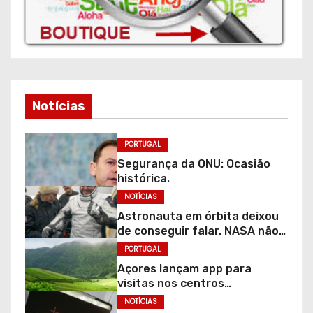
Notícias
PORTUGAL
Segurança da ONU: Ocasião
histórica.
NOTÍCIAS
Astronauta em órbita deixou
de conseguir falar. NASA não
sabe motivo.
PORTUGAL
Açores lançam app para
visitas nos centros
ambientais e parques
NOTÍCIAS
naturais