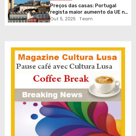
i
Preços das casas: Portugal
regista maior aumento da UE no
g
2.º trimestre
Out 5, 2025
Team
o
s