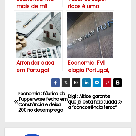
mais de mil
ricos é uma
hotéis à venda
questão de
em Portugal
“sobrevivência
da democracia”
?
Arrendar casa
Economia: FMI
em Portugal
elogia Portugal,
está cada vez
mas vê
mais caro.
produtividade e
investimento
Economia : fábrica da
N
Digi : Altice garante
como ameaças
Tupperware fecha em
que já está habituada
Constância e deixa
!
a
a “concorrência feroz”
200 no desemprego
v
e