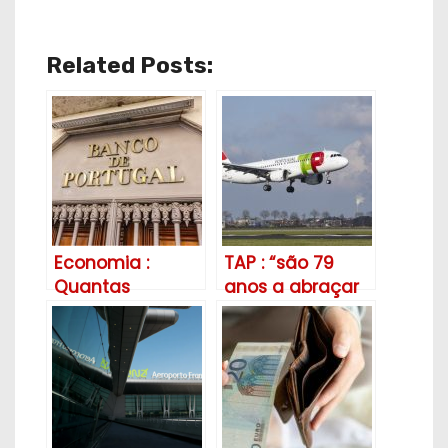
Related Posts:
Economia :
TAP : “são 79
Quantas
anos a abraçar
pessoas
o Mundo”.
pediram
empréstimos em
Portugal em
2023? Para quê?